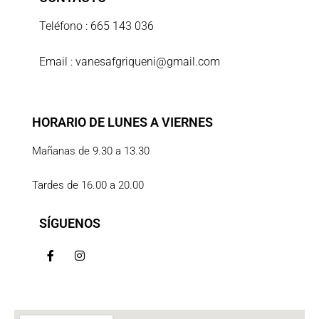
Teléfono : 665 143 036
Email : vanesafgriqueni@gmail.com
HORARIO DE LUNES A VIERNES
Mañanas de 9.30 a 13.30
Tardes de 16.00 a 20.00
SÍGUENOS
F
I
a
n
c
s
e
t
b
a
o
g
o
r