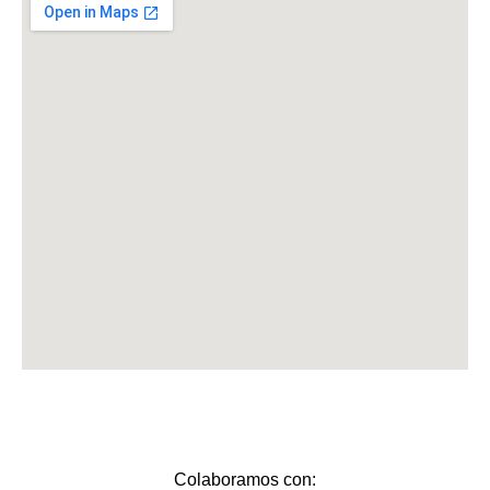
k
a
-
m
f
Colaboramos con: